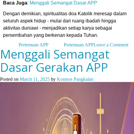
Dengan demikian, spiritualitas doa Katolik meresap dalam
seluruh aspek hidup - mulai dari ruang ibadah hingga
aktivitas duniawi - menjadikan setiap karya sebagai
persembahan yang berkenan kepada Tuhan.
on
Posted in
Pertemuan APP
Tagged
Pertemuan APP
Leave a Comment
Menggali Semangat
Hi
Do
Dasar Gerakan APP
se
Pe
de
Al
Posted on
March 11, 2025
by
Komsos Pangkalan