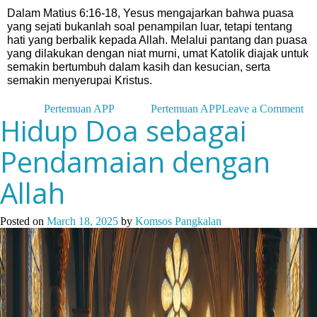
Dalam Matius 6:16-18, Yesus mengajarkan bahwa puasa
yang sejati bukanlah soal penampilan luar, tetapi tentang
hati yang berbalik kepada Allah. Melalui pantang dan puasa
yang dilakukan dengan niat murni, umat Katolik diajak untuk
semakin bertumbuh dalam kasih dan kesucian, serta
semakin menyerupai Kristus.
on
Posted in
Pertemuan APP
Tagged
Pertemuan APP
Leave a Comment
Hidup Doa sebagai
Pa
da
Pendamaian dengan
Pu
se
Rek
Allah
de
dir
sen
Posted on
March 18, 2025
by
Komsos Pangkalan