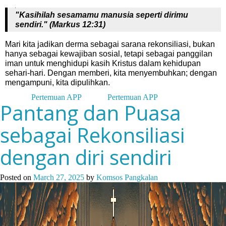
"Kasihilah sesamamu manusia seperti dirimu
sendiri." (Markus 12:31)
Mari kita jadikan derma sebagai sarana rekonsiliasi, bukan
hanya sebagai kewajiban sosial, tetapi sebagai panggilan
iman untuk menghidupi kasih Kristus dalam kehidupan
sehari-hari. Dengan memberi, kita menyembuhkan; dengan
mengampuni, kita dipulihkan.
Posted in
Pertemuan APP
Tagged
Pertemuan APP
Pantang dan Puasa
sebagai Rekonsiliasi
dengan diri sendiri
Posted on
March 27, 2025
by
Komsos Pangkalan