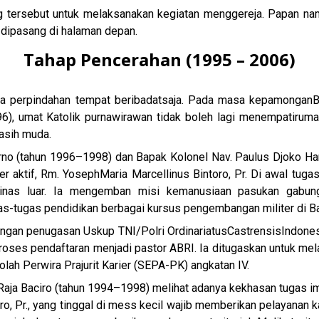
tersebut untuk melaksanakan kegiatan menggereja. Papan nam
“ dipasang di halaman depan.
Tahap Pencerahan (1995 – 2006)
da perpindahan tempat beribadat
saja. Pada masa kepamongan
B
6), umat Katolik purnawirawan tidak boleh lagi menempati
ruma
asih muda.
o (tahun 1996–1998) dan Bapak Kolonel Nav. Paulus Djoko Ha
er aktif, Rm. Yoseph
Maria Marcellinus Bintoro, Pr. Di awal tuga
dinas luar. Ia mengemban misi kemanusiaan pasukan gabung
as-tugas pendidikan berbagai kursus pengembangan militer di B
ngan penugasan Uskup TNI/Polri Ordinariatus
Castrensis
Indones
 proses pendaftaran menjadi pastor ABRI. Ia ditugaskan untuk me
lah Perwira Prajurit Karier (SEPA-PK) angkatan IV.
 Raja Baciro (tahun 1994–1998) melihat adanya kekhasan tugas ima
, Pr., yang tinggal di mess kecil wajib memberikan pelayanan ka