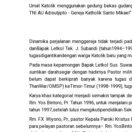
Umat Katolik menggunakan gedung bekas gudang 
TNI AU Adisutjipto - Gereja Katholik Santo Mikael
Dinamika perjalanan menggereja tidak terjadi pa
dan
Bapak Letkol Tek. J. Subandi (tahun1994–199
tugas
digantikan
dengan warga Katolik baru yang m
Pada masa kepamongan Bapak Letkol Sus. Suwarn
suntikan darah
segar dengan hadirnya Pastor milit
belum dapat berkiprah banyak karena tugas 
Than
War/OMSP) ke
Timor-Timur (1998-1999), tug
Karya khas kategorial menjadi semakin tampak de
Rm. Yos Bintoro, Pr. Tahun 1996, untuk menjalani
tahun 1997,
setelah lulus mengikuti
pendidikan Seko
Rm. F.X. Wiyono, Pr., pastor Kepala Paroki Kristus
para pelayan pastoran sebelumnya– Rm. YosBintoro