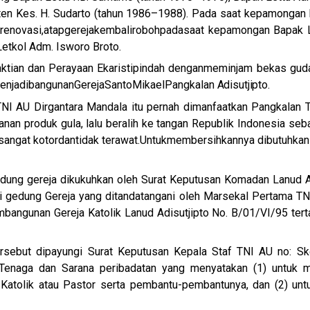
ten Kes. H. Sudarto (tahun 1986–1988). Pada saat kepamongan
h
renovasi,
atap
gereja
kembali
roboh
pada
saat kepamongan Bapak L
etkol Adm. Isworo Broto.
ktian dan Perayaan Ekaristi
pindah dengan
meminjam bekas guda
enjadi
bangunan
Gereja
Santo
Mikael
Pangkalan
Adisutjipto.
NI AU Dirgantara Mandala itu pernah dimanfaatkan Pangkalan 
n produk gula, lalu beralih ke tangan Republik Indonesia sebag
sangat kotor
dan
tidak terawat.
Untuk
membersihkannya dibutuhkan
ung gereja dikukuhkan oleh Surat Keputusan Komadan Lanud Ad
gedung Gereja yang ditandatangani oleh Marsekal Pertama TNI
embangunan Gereja Katolik Lanud Adisutjipto No. B/01/VI/95 te
rsebut dipayungi Surat Keputusan Kepala Staf TNI AU no: Ske
naga dan Sarana peribadatan yang menyatakan (1) untuk me
 Katolik atau Pastor serta pembantu-pembantunya, dan (2) un