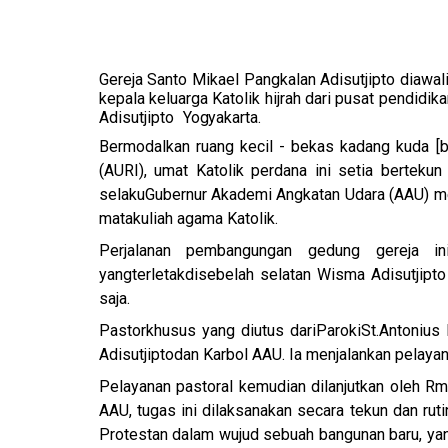
Gereja Santo Mikael Pangkalan Adisutjipto diawal
kepala keluarga Katolik hijrah dari pusat pendid
Adisutjipto
Yogyakarta.
Bermodalkan ruang kecil - bekas kadang kuda [b
(AURI), umat Katolik perdana ini setia bertek
selakuGubernur Akademi Angkatan Udara (AAU) me
matakuliah agama Katolik.
Perjalanan pembangungan gedung gereja 
yang
terletak
di
sebelah selatan Wisma Adisutjipto
saja.
Pastor
khusus yang diutus dari
Paroki
St.
Antonius 
Adisutjiptodan Karbol AAU. Ia menjalankan pelay
Pelayanan pastoral kemudian dilanjutkan oleh Rm
AAU, tugas ini dilaksanakan secara tekun dan r
Protestan dalam wujud sebuah bangunan baru, yan