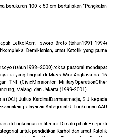
a berukuran 100 x 50 cm bertuliskan “Pangkalan
apak Letkol
Adm. Isworo Broto (tahun1991-1994)
h
kompleks. Demikianlah, umat Katolik yang purna
rsoyo (tahun1998–2000),reksa pastoral mendapat
snya, ia yang tinggal di Mess Wira Angkasa no. 16
an TNI (Civic
Mission
for Military
Operation
Other
andung, Malang, dan Jakarta (1999-2001).
ia (OCI) Julius Kardinal
Darmaatmadja, S.J. kepada
laksanakan pelayanan Kategorial di lingkungan AAU
m di lingkungan militer ini. Di satu pihak –seperti
tegorial untuk pendidikan Karbol dan umat Katolik