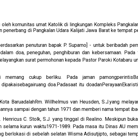
i oleh komunitas umat Katolik di lingkungan Kompleks Pangkala
ikan penerbang di Pangkalan Udara Kalijati Jawa Barat ke tempat
erdasarkan penuturan bapak P. Suparno] - untuk beribadah pe
un dalam doa, peneguhan, penghiburan dan kebersamaan. Pad
layangkan surat permohonan kepada Pastor Paroki Kotabaru unt
ini memang cukup berliku. Pada jaman pamong
perintis
B
 dipakai
sebagai
ruang doa.
Pada
saat itu doa
dan
Perayaan
Ekarist
Kota Baru
adalah
Rm. Willhelmus van Heusden, S.J.yang melaya
anannya sampai dengan tahun 1971 dan memberi nama tempat iba
. Henricus C. Stolk, S.J. yang tinggal di Realino. Meskipun bu
utin selama kurun waktu1971-1989. Pada masa itu Dinas AU memb
g berlokasi di sebelah selatan Wisma Adisutjipto, sebagai tem