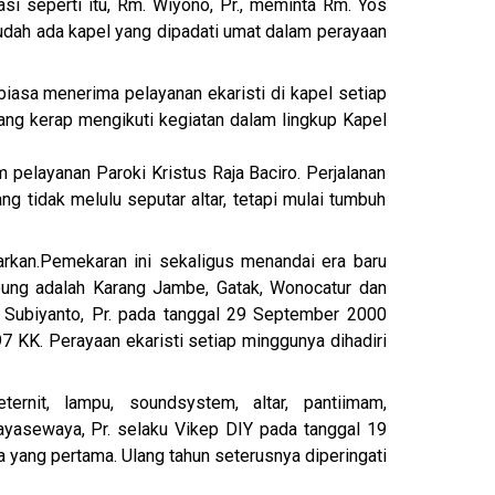
asi seperti itu, Rm. Wiyono, Pr., meminta Rm. Yos
 sudah ada kapel yang dipadati umat dalam perayaan
biasa menerima pelayanan ekaristi di kapel setiap
yang kerap mengikuti kegiatan dalam lingkup Kapel
am pelayanan Paroki Kristus Raja Baciro. Perjalanan
g tidak melulu seputar altar, tetapi mulai tumbuh
rkan.
Pemekaran ini sekaligus menandai era baru
bung adalah Karang Jambe, Gatak, Wonocatur dan
 Subiyanto, Pr. pada tanggal 29 September 2000
7 KK. Perayaan ekaristi setiap minggunya dihadiri
eternit, lampu, sound
system, altar, panti
imam,
Jayasewaya, Pr. selaku Vikep DIY pada tanggal 19
 yang pertama. Ulang tahun seterusnya diperingati