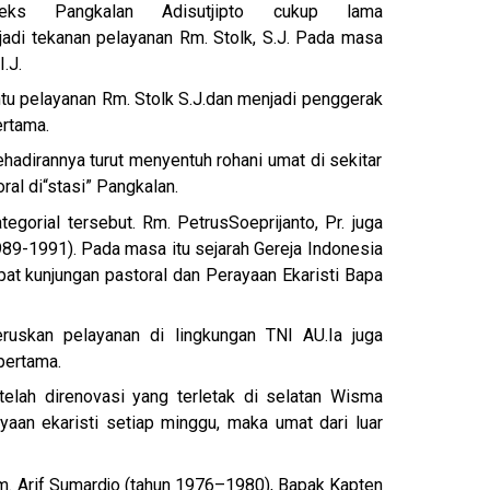
ks Pangkalan Adisutjipto cukup lama
adi tekanan pelayanan Rm. Stolk, S.J. Pada masa
.J.
tu pelayanan Rm. Stolk S.J.dan menjadi penggerak
ertama.
ehadirannya turut menyentuh rohani umat di sekitar
ral di
“stasi” Pangkalan.
tegorial tersebut. Rm. PetrusSoeprijanto, Pr. juga
9-1991). Pada masa itu sejarah Gereja Indonesia
at kunjungan pastoral dan Perayaan Ekaristi Bapa
ruskan pelayanan di lingkungan TNI AU.Ia juga
pertama.
elah direnovasi yang terletak di selatan Wisma
yaan ekaristi setiap minggu, maka umat dari luar
m. Arif Sumardjo (tahun 1976–1980), Bapak Kapten