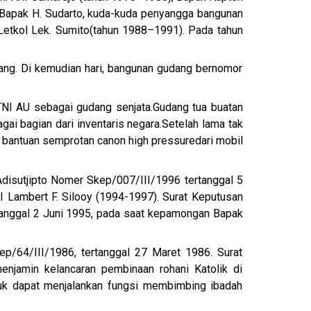
 Bapak H. Sudarto, kuda-kuda penyangga bangunan
etkol Lek. Sumito
(tahun 1988–1991). Pada tahun
ng. Di kemudian hari, bangunan gudang bernomor
TNI AU sebagai gudang senjata.Gudang tua buatan
ai bagian dari inventaris negara.Setelah lama tak
 bantuan semprotan
canon high pressure
dari mobil
isutjipto Nomer Skep/007/III/1996 tertanggal 5
 Lambert F. Silooy (1994-1997). Surat Keputusan
rtanggal 2 Juni 1995, pada saat kepamongan Bapak
p/64/III/1986, tertanggal 27 Maret 1986. Surat
njamin kelancaran pembinaan rohani Katolik di
tuk dapat menjalankan fungsi membimbing ibadah