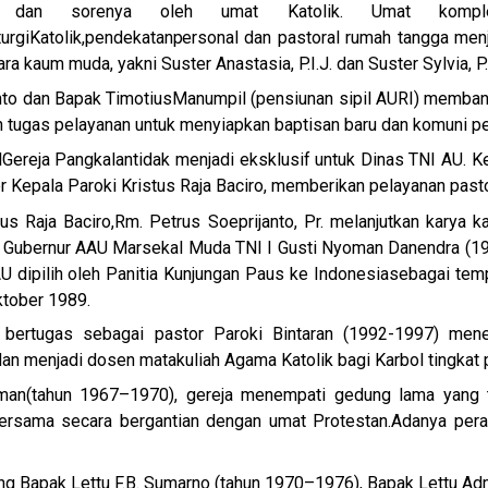
n dan sorenya oleh umat Katolik. Umat komple
turgi
Katolik,
pendekatan
personal
dan pastoral rumah tangga menj
a kaum muda, yakni Suster Anastasia, P.I.J. dan Suster Sylvia, P.I
nto dan Bapak TimotiusManumpil (pensiunan sipil AURI) memban
 tugas pelayanan untuk menyiapkan baptisan baru dan komuni p
l
Gereja Pangkalan
tidak menjadi eksklusif untuk Dinas TNI AU. K
or Kepala Paroki Kristus Raja Baciro, memberikan pelayanan pasto
us Raja Baciro,Rm. Petrus Soeprijanto, Pr. melanjutkan karya ka
 Gubernur AAU Marsekal Muda TNI I Gusti Nyoman Danendra (198
dipilih oleh Panitia Kunjungan Paus ke Indonesiasebagai temp
ktober 1989.
g bertugas sebagai pastor Paroki Bintaran (1992-1997) mene
n menjadi dosen matakuliah Agama Katolik bagi Karbol tingkat 
man
(tahun 1967–1970), gereja menempati gedung lama yang t
 bersama secara bergantian dengan umat Protestan.
Adanya pera
ong Bapak Lettu F.B. Sumarno (tahun 1970–1976), Bapak Lettu Ad