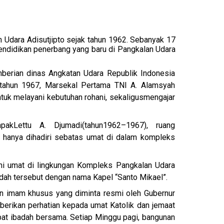
n Udara Adisutjipto sejak tahun 1962. Sebanyak 17
 pendidikan penerbang yang baru di Pangkalan Udara
mberian dinas Angkatan Udara Republik Indonesia
a tahun 1967, Marsekal Pertama TNI A. Alamsyah
uk melayani kebutuhan rohani, sekaligus
mengajar
apak
Lettu A. Djumadi
(tahun
1962–1967), ruang
i hanya dihadiri sebatas umat di dalam kompleks
ni umat di lingkungan Kompleks Pangkalan Udara
dah tersebut dengan nama Kapel “Santo Mikael”.
kan imam khusus yang diminta resmi oleh Gubernur
erikan perhatian kepada umat Katolik dan jemaat
pat ibadah bersama. Setiap Minggu pagi, bangunan