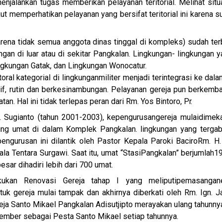
menjalankan tugas memberikan pelayanan teritorial. Melihat situ
kut memperhatikan pelayanan yang bersifat teritorial ini karena
rena tidak semua anggota dinas tinggal di kompleks) sudah ter
gan di luar atau di sekitar Pangkalan. Lingkungan- lingkungan 
ngkungan Gatak, dan Lingkungan Wonocatur.
ral kategorial di lingkungan
militer menjadi terintegrasi ke dal
f, rutin dan berkesinambungan. Pelayanan gereja pun berkemban
. Hal ini tidak terlepas peran dari Rm. Yos Bintoro,
Pr.
 Sugianto (tahun 2001-2003), kepengurusan
gereja mulai
dimeka
ing umat di dalam Komplek Pangkalan. lingkungan yang terga
ngurusan ini dilantik oleh Pastor Kepala Paroki Baciro
Rm. H.
la Tentara Surgawi. Saat itu, umat “Stasi
Pangkalan” berjumlah
19
besar dihadiri lebih dari 700 umat.
kukan Renovasi Gereja tahap I yang meliputi
pemasangan
tuk gereja mulai tampak dan akhirnya diberkati oleh Rm. Ign. 
eja Santo Mikael Pangkalan Adisutjipto merayakan ulang tahunnya
ember sebagai Pesta Santo Mikael setiap tahunnya.