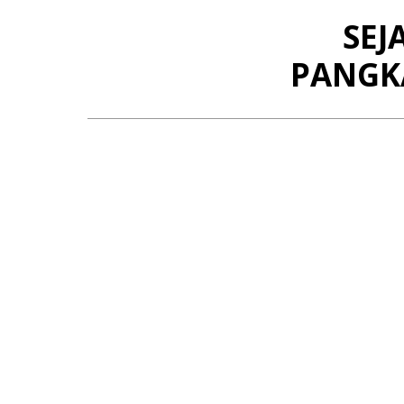
SE
P
ANG