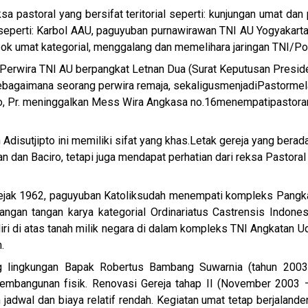
 pastoral yang bersifat teritorial seperti: kunjungan umat da
t seperti: Karbol AAU, paguyuban purnawirawan TNI AU Yogyakart
ok umat kategorial, menggalang dan memelihara jaringan TNI/P
Perwira TNI AU berpangkat Letnan Dua (Surat Keputusan Presiden
ebagaimana seorang perwira remaja, sekaligus
menjadi
Pastor
mel
oro, Pr. meninggalkan Mess Wira Angkasa no.16
menempati
pastora
Adisutjipto ini memiliki sifat yang khas.
Letak gereja yang berada
ran dan Baciro, tetapi juga mendapat perhatian dari reksa Pastoral
sejak 1962, paguyuban Katolik
sudah menempati kompleks Pangkala
ngan tangan karya kategorial Ordinariatus Castrensis Indones
iri di atas tanah milik negara di dalam kompleks TNI Angkatan Ud
.
 lingkungan Bapak Robertus Bambang Suwarnia (tahun 2003-20
embangunan fisik. Renovasi Gereja tahap II (November 2003 – 
 jadwal dan biaya relatif rendah. Kegiatan umat tetap berjalan