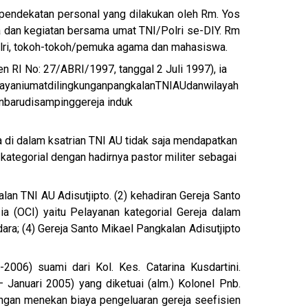
n pendekatan personal yang dilakukan oleh Rm. Yos
a dan kegiatan bersama umat TNI/Polri se-DIY. Rm
olri, tokoh-tokoh/pemuka agama dan mahasiswa.
 RI No: 27/ABRI/1997, tanggal 2 Juli 1997), ia
ayani
umat
dilingkungan
pangkalan
TNI
AU
dan
wilayah
n
baru
di
samping
gereja induk
 di dalam ksatrian TNI AU tidak saja mendapatkan
 kategorial dengan hadirnya pastor militer sebagai
n TNI AU Adisutjipto. (2) kehadiran Gereja Santo
ia (OCI) yaitu Pelayanan kategorial Gereja dalam
ara; (4) Gereja Santo Mikael Pangkalan Adisutjipto
06) suami dari Kol. Kes. Catarina Kusdartini.
Januari 2005) yang diketuai (alm.) Kolonel Pnb.
dengan menekan biaya pengeluaran gereja seefisien