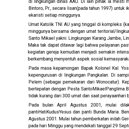
di lingkungan dinas AAU. Di lain pihak ia mesti 
Bintoro, Pr., secara lisan
(pada tahun 1997) untuk i
ekaristi setiap minggunya.
Umat Katolik TNI AU yang tinggal di kompleks (ka
minggunya bersama dengan umat teritorial/lingkun
Santo Mikael yakni: Lingkungan Karang Jambe, Li
Maka tak dapat ditawar lagi bahwa pelayanan pasto
kegiatan gereja kemudian menjadi semakin intensi
berkembang menyentuh aspek sosial kemasyarakatan
Pada masa kepamongan Bapak Kolonel Kal. Yos.
kepengurusan di lingkungan Pangkalan. Di samp
Pelem (sebagai pemekaran dari Wonocatur). Kepe
bertepatan dengan Pesta Santo
Mikael
Panglima Ba
tidak kurang dari 300 umat dan saat perayaan
hari 
Pada bulan April Agustus 2001, mulai dila
panti
Hati
Kudus
Yesus dan panti Bunda Maria. Ben
Agustus 2001. Mulai tahun pemberkatan inilah Ger
pada hari Minggu yang mendekati tanggal 29 Sept