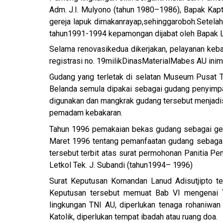
Adm. J.I. Mulyono (tahun 1980–1986), Bapak Kap
gereja lapuk dimakan
rayap,
sehingga
roboh.
Setela
tahun1991-1994 kepamongan dijabat oleh Bapak L
Selama renovasi
kedua dikerjakan, pelayanan keba
registrasi no. 19
milik
Dinas
Material
Mabes AU ini
m
Gudang yang terletak di selatan Museum Pusat T
Belanda semula dipakai sebagai gudang penyimpana
digunakan dan mangkrak gudang tersebut menjadi
pemadam kebakaran.
Tahun 1996 pemakaian bekas gudang sebagai ged
Maret 1996 tentang pemanfaatan gudang sebagai 
tersebut terbit atas surat permohonan Panitia P
Letkol Tek. J. Subandi (tahun1994–
1996)
Surat Keputusan Komandan Lanud Adisutjipto te
Keputusan tersebut memuat Bab VI mengenai Te
lingkungan TNI AU, diperlukan tenaga rohaniwan
Katolik, diperlukan tempat ibadah atau ruang doa.