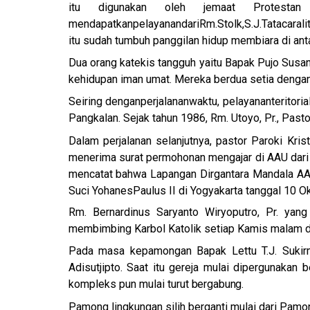
itu digunakan oleh jemaat Protesta
mendapatkanpelayanan
dari
Rm.
Stolk,
S.J.
Tata
cara
li
itu sudah tumbuh panggilan hidup membiara di antar
Dua orang katekis tangguh yaitu Bapak Pujo Susa
kehidupan iman umat. Mereka berdua setia dengan
Seiring dengan
perjalanan
waktu, pelayanan
teritoria
Pangkalan. Sejak tahun 1986, Rm. Utoyo, Pr., Past
Dalam perjalanan selanjutnya, pastor Paroki Krist
menerima surat permohonan mengajar di AAU dari
mencatat bahwa Lapangan Dirgantara Mandala AAU 
Suci Yohanes
Paulus II di Yogyakarta tanggal 10 O
Rm. Bernardinus Saryanto Wiryoputro, Pr. yan
membimbing Karbol Katolik setiap Kamis malam da
Pada masa kepamongan Bapak Lettu T.J. Sukir
Adisutjipto. Saat itu gereja mulai dipergunakan
kompleks pun mulai turut
bergabung.
Pamong lingkungan silih berganti mulai dari Pam