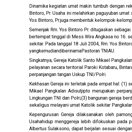
Dinamika kegiatan umat makin tumbuh dengan reksa
Bintoro, Pr. Usaha ini melahirkan paguyuban uma
Yos Bintoro, Pr.juga membentuk kelompok-kelomp
Semenjak Rm. Yos Bintoro Pr. ditugaskan sebagai 
bertempat tinggal di Mess Wira Angkasa no 16. s
sekitar. Pada tanggal 18 Juli 2004, Rm. Yos Bint
yang
kemudian
diberi
nama
Pastoran
TNIAU.
Singkatnya, Gereja Katolik Santo Mikael Pangkalan 
pelayanan secara teritorial Paroki Kotabaru, Binta
perpanjangan tangan Uskup TNI/Polri.
Kekhasan Gereja ini terletak pada empat hal: (1) 
Mikael Pangkalan Adisutjipto merupakan perpanja
Lingkungan TNI dan Polri;
(3) bangunan gereja berd
sekaligus melayani umat Katolik sekitar Pangkalan
Kepengurusan Gereja dilaksanakan oleh pamong
Usaha
hidup menggereja lebih difokuskan pada p
Albertus Sulaksono, dapat berjalan sesuai dengan