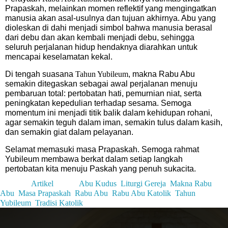
Prapaskah, melainkan momen reflektif yang mengingatkan
manusia akan asal-usulnya dan tujuan akhirnya. Abu yang
dioleskan di dahi menjadi simbol bahwa manusia berasal
dari debu dan akan kembali menjadi debu, sehingga
seluruh perjalanan hidup hendaknya diarahkan untuk
mencapai keselamatan kekal.
Di tengah suasana
Tahun Yubileum
, makna Rabu Abu
semakin ditegaskan sebagai awal perjalanan menuju
pembaruan total: pertobatan hati, pemurnian niat, serta
peningkatan kepedulian terhadap sesama. Semoga
momentum ini menjadi titik balik dalam kehidupan rohani,
agar semakin teguh dalam iman, semakin tulus dalam kasih,
dan semakin giat dalam pelayanan.
Selamat memasuki masa Prapaskah. Semoga rahmat
Yubileum membawa berkat dalam setiap langkah
pertobatan kita menuju Paskah yang penuh sukacita.
Posted in
Artikel
Tagged
Abu Kudus
,
Liturgi Gereja
,
Makna Rabu
Abu
,
Masa Prapaskah
,
Rabu Abu
,
Rabu Abu Katolik
,
Tahun
Yubileum
,
Tradisi Katolik