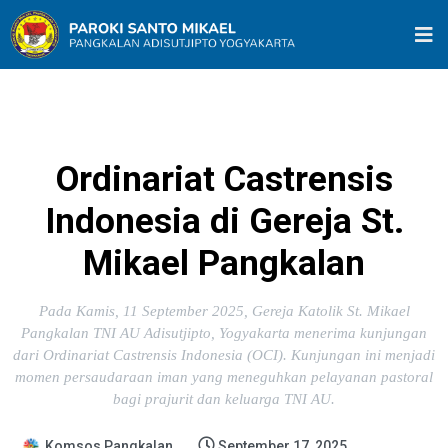
Ordinariat Castrensis
Indonesia di Gereja St.
Mikael Pangkalan
Pada Kamis, 11 September 2025, Gereja Katolik St. Mikael
Pangkalan TNI AU Adisutjipto, Yogyakarta menerima kunjungan
dari Ordinariat Castrensis Indonesia (OCI). Kunjungan ini menjadi
momen persaudaraan iman yang meneguhkan pelayanan pastoral
bagi prajurit dan keluarga TNI AU.
Komsos Pangkalan
September 17, 2025